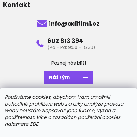
Kontakt
info
@
aditimi.cz
602 813 394
Poznej nás blíž!
Náš tým
Používáme cookies, abychom Vám umožnili
Informace
pohodlné prohlížení webu a díky analýze provozu
webu neustále zlepšovali jeho funkce, výkon a
použitelnost. Více o zásadách používání cookies
O nákupu
naleznete
ZDE.